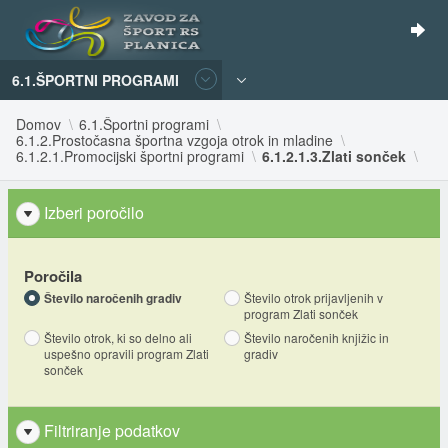
6.1.ŠPORTNI PROGRAMI
Domov
6.1.Športni programi
6.1.2.Prostočasna športna vzgoja otrok in mladine
6.1.2.1.Promocijski športni programi
6.1.2.1.3.Zlati sonček
Izberi poročilo
Poročila
Število naročenih gradiv
Število otrok prijavljenih v
program Zlati sonček
Število otrok, ki so delno ali
Število naročenih knjižic in
uspešno opravili program Zlati
gradiv
sonček
Filtriranje podatkov