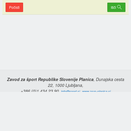
Počisti
Išči
Zavod za šport Republike Slovenije Planica
, Dunajska cesta
22, 1000 Ljubljana,
+386 (0)1 434 23 90,
,
info@sport.si
www.zsrs-planica.si
Domov
Copyright © 2026 Zavod za šport Republike Slovenije Planica