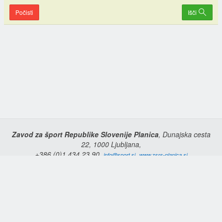
Počisti
Išči
Zavod za šport Republike Slovenije Planica
, Dunajska cesta
22, 1000 Ljubljana,
+386 (0)1 434 23 90,
,
info@sport.si
www.zsrs-planica.si
Domov
Copyright © 2026 Zavod za šport Republike Slovenije Planica