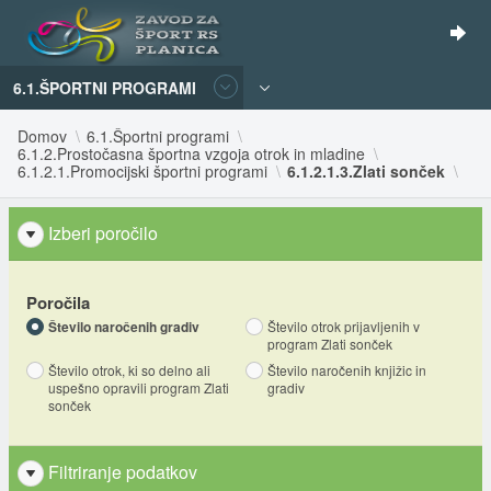
6.1.ŠPORTNI PROGRAMI
Domov
6.1.Športni programi
6.1.2.Prostočasna športna vzgoja otrok in mladine
6.1.2.1.Promocijski športni programi
6.1.2.1.3.Zlati sonček
Izberi poročilo
Poročila
Število naročenih gradiv
Število otrok prijavljenih v
program Zlati sonček
Število otrok, ki so delno ali
Število naročenih knjižic in
uspešno opravili program Zlati
gradiv
sonček
Filtriranje podatkov