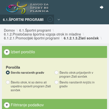
6.1.ŠPORTNI PROGRAMI
Domov
6.1.Športni programi
6.1.2.Prostočasna športna vzgoja otrok in mladine
6.1.2.1.Promocijski športni programi
6.1.2.1.3.Zlati sonček
Izberi poročilo
Poročila
Število naročenih gradiv
Število otrok prijavljenih v
program Zlati sonček
Število otrok, ki so delno ali
Število naročenih knjižic in
uspešno opravili program Zlati
gradiv
sonček
Filtriranje podatkov