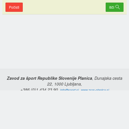
Počisti
Išči
Zavod za šport Republike Slovenije Planica
, Dunajska cesta
22, 1000 Ljubljana,
+386 (0)1 434 23 90,
,
info@sport.si
www.zsrs-planica.si
Domov
Copyright © 2026 Zavod za šport Republike Slovenije Planica