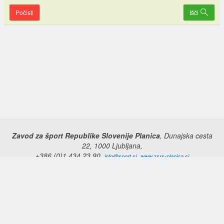
Počisti
Išči
Zavod za šport Republike Slovenije Planica
, Dunajska cesta
22, 1000 Ljubljana,
+386 (0)1 434 23 90,
,
info@sport.si
www.zsrs-planica.si
Domov
Copyright © 2026 Zavod za šport Republike Slovenije Planica