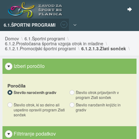
6.1.ŠPORTNI PROGRAMI
Domov
6.1.Športni programi
6.1.2.Prostočasna športna vzgoja otrok in mladine
6.1.2.1.Promocijski športni programi
6.1.2.1.3.Zlati sonček
Izberi poročilo
Poročila
Število naročenih gradiv
Število otrok prijavljenih v
program Zlati sonček
Število otrok, ki so delno ali
Število naročenih knjižic in
uspešno opravili program Zlati
gradiv
sonček
Filtriranje podatkov