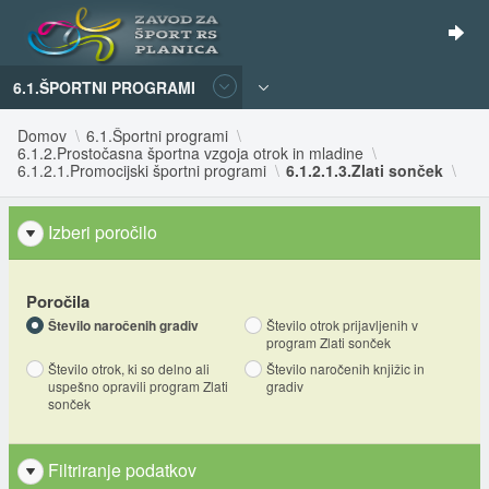
6.1.ŠPORTNI PROGRAMI
Domov
6.1.Športni programi
6.1.2.Prostočasna športna vzgoja otrok in mladine
6.1.2.1.Promocijski športni programi
6.1.2.1.3.Zlati sonček
Izberi poročilo
Poročila
Število naročenih gradiv
Število otrok prijavljenih v
program Zlati sonček
Število otrok, ki so delno ali
Število naročenih knjižic in
uspešno opravili program Zlati
gradiv
sonček
Filtriranje podatkov