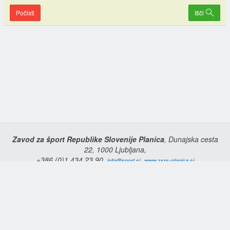
Počisti
Išči
Zavod za šport Republike Slovenije Planica
, Dunajska cesta
22, 1000 Ljubljana,
+386 (0)1 434 23 90,
,
info@sport.si
www.zsrs-planica.si
Domov
Copyright © 2026 Zavod za šport Republike Slovenije Planica