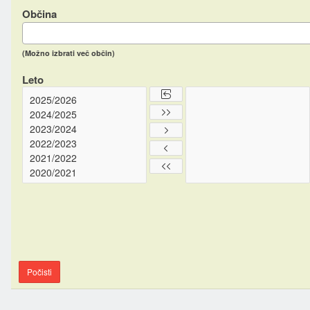
Občina
(Možno izbrati več občin)
Leto
Počisti