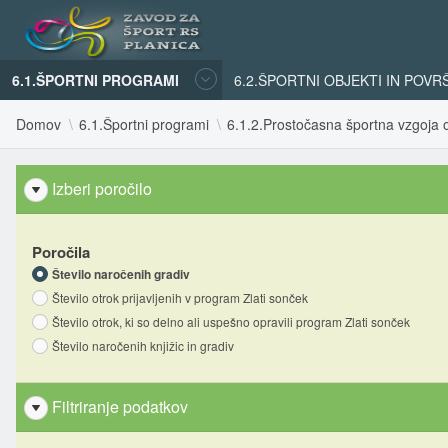
6.1.ŠPORTNI PROGRAMI
6.2.ŠPORTNI OBJEKTI IN POVR
Domov
6.1.Športni programi
6.1.2.Prostočasna športna vzgoja o
Izberi poročilo
Poročila
Število naročenih gradiv
Število otrok prijavljenih v program Zlati sonček
Število otrok, ki so delno ali uspešno opravili program Zlati sonček
Število naročenih knjižic in gradiv
Filtriranje podatkov