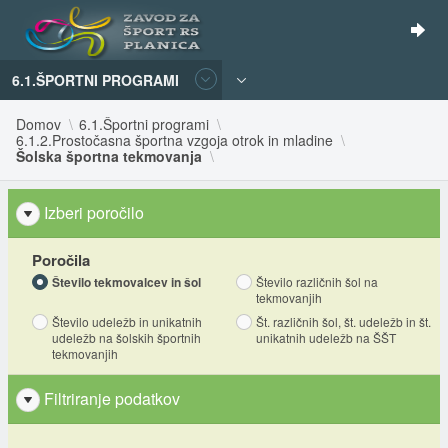
6.1.ŠPORTNI PROGRAMI
Domov
6.1.Športni programi
6.1.2.Prostočasna športna vzgoja otrok in mladine
Šolska športna tekmovanja
Izberi poročilo
Poročila
Število tekmovalcev in šol
Število različnih šol na
tekmovanjih
Število udeležb in unikatnih
Št. različnih šol, št. udeležb in št.
udeležb na šolskih športnih
unikatnih udeležb na ŠŠT
tekmovanjih
Filtriranje podatkov