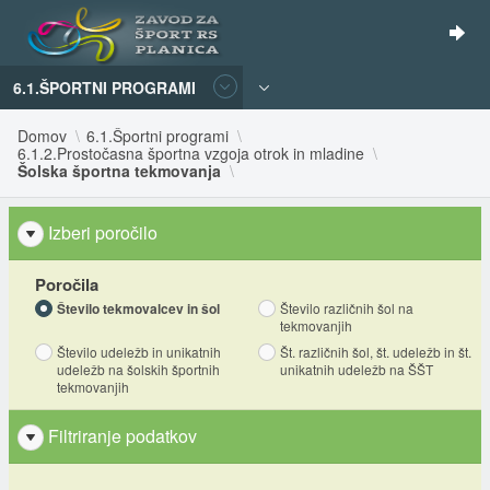
6.1.ŠPORTNI PROGRAMI
Domov
6.1.Športni programi
6.1.2.Prostočasna športna vzgoja otrok in mladine
Šolska športna tekmovanja
Izberi poročilo
Poročila
Število tekmovalcev in šol
Število različnih šol na
tekmovanjih
Število udeležb in unikatnih
Št. različnih šol, št. udeležb in št.
udeležb na šolskih športnih
unikatnih udeležb na ŠŠT
tekmovanjih
Filtriranje podatkov