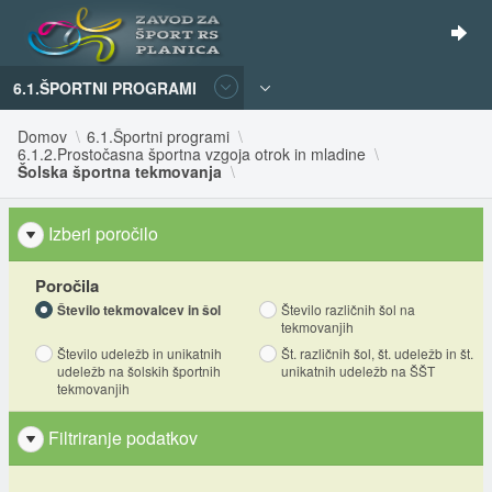
6.1.ŠPORTNI PROGRAMI
Domov
6.1.Športni programi
6.1.2.Prostočasna športna vzgoja otrok in mladine
Šolska športna tekmovanja
Izberi poročilo
Poročila
Število tekmovalcev in šol
Število različnih šol na
tekmovanjih
Število udeležb in unikatnih
Št. različnih šol, št. udeležb in št.
udeležb na šolskih športnih
unikatnih udeležb na ŠŠT
tekmovanjih
Filtriranje podatkov