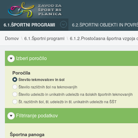
6.1.ŠPORTNI PROGRAMI
6.2.ŠPORTNI OBJEKTI IN POVR
Domov
6.1.Športni programi
6.1.2.Prostočasna športna vzgoja o
Izberi poročilo
Poročila
Število tekmovalcev in šol
Število različnih šol na tekmovanjih
Število udeležb in unikatnih udeležb na šolskih športnih tekmovanjih
Št. različnih šol, št. udeležb in št. unikatnih udeležb na ŠŠT
Filtriranje podatkov
Športna panoga