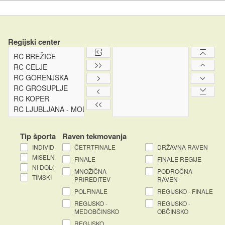
Regijski center
Tip športa
Raven tekmovanja
INDIVIDUALNI
ČETRTFINALE
DRŽAVNA RAVEN
MISELNI
FINALE
FINALE REGIJE
NI DOLOČEN
MNOŽIČNA
PODROČNA
TIMSKI
PRIREDITEV
RAVEN
POLFINALE
REGIJSKO - FINALE
REGIJSKO -
REGIJSKO -
MEDOBČINSKO
OBČINSKO
REGIJSKO