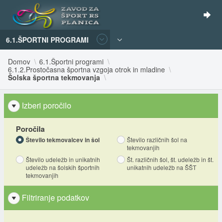
6.1.ŠPORTNI PROGRAMI
Domov
6.1.Športni programi
6.1.2.Prostočasna športna vzgoja otrok in mladine
Šolska športna tekmovanja
Izberi poročilo
Poročila
Število tekmovalcev in šol
Število različnih šol na
tekmovanjih
Število udeležb in unikatnih
Št. različnih šol, št. udeležb in št.
udeležb na šolskih športnih
unikatnih udeležb na ŠŠT
tekmovanjih
Filtriranje podatkov