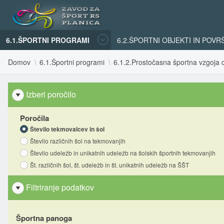
6.1.ŠPORTNI PROGRAMI
6.2.ŠPORTNI OBJEKTI IN POVR
Domov
6.1.Športni programi
6.1.2.Prostočasna športna vzgoja o
Izberi poročilo
Poročila
Število tekmovalcev in šol
Število različnih šol na tekmovanjih
Število udeležb in unikatnih udeležb na šolskih športnih tekmovanjih
Št. različnih šol, št. udeležb in št. unikatnih udeležb na ŠŠT
Filtriranje podatkov
Športna panoga