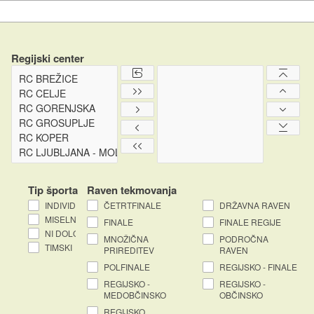
Regijski center
Tip športa
Raven tekmovanja
INDIVIDUALNI
ČETRTFINALE
DRŽAVNA RAVEN
MISELNI
FINALE
FINALE REGIJE
NI DOLOČEN
MNOŽIČNA
PODROČNA
TIMSKI
PRIREDITEV
RAVEN
POLFINALE
REGIJSKO - FINALE
REGIJSKO -
REGIJSKO -
MEDOBČINSKO
OBČINSKO
REGIJSKO