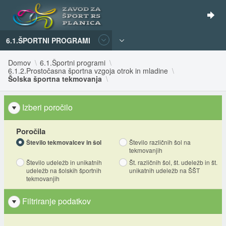
6.1.ŠPORTNI PROGRAMI
Domov
6.1.Športni programi
6.1.2.Prostočasna športna vzgoja otrok in mladine
Šolska športna tekmovanja
Izberi poročilo
Poročila
Število tekmovalcev in šol
Število različnih šol na
tekmovanjih
Število udeležb in unikatnih
Št. različnih šol, št. udeležb in št.
udeležb na šolskih športnih
unikatnih udeležb na ŠŠT
tekmovanjih
Filtriranje podatkov