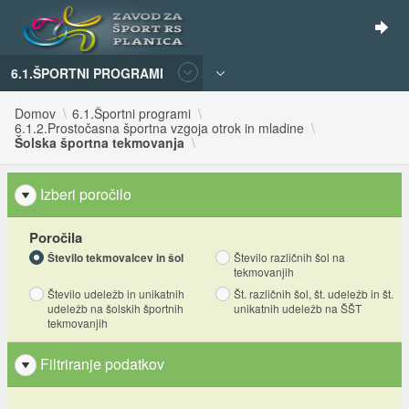
6.1.ŠPORTNI PROGRAMI
Domov
6.1.Športni programi
6.1.2.Prostočasna športna vzgoja otrok in mladine
Šolska športna tekmovanja
Izberi poročilo
Poročila
Število tekmovalcev in šol
Število različnih šol na
tekmovanjih
Število udeležb in unikatnih
Št. različnih šol, št. udeležb in št.
udeležb na šolskih športnih
unikatnih udeležb na ŠŠT
tekmovanjih
Filtriranje podatkov