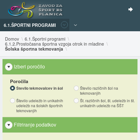
6.1.ŠPORTNI PROGRAMI
Domov
6.1.Športni programi
6.1.2.Prostočasna športna vzgoja otrok in mladine
Šolska športna tekmovanja
Izberi poročilo
Poročila
Število tekmovalcev in šol
Število različnih šol na
tekmovanjih
Število udeležb in unikatnih
Št. različnih šol, št. udeležb in št.
udeležb na šolskih športnih
unikatnih udeležb na ŠŠT
tekmovanjih
Filtriranje podatkov