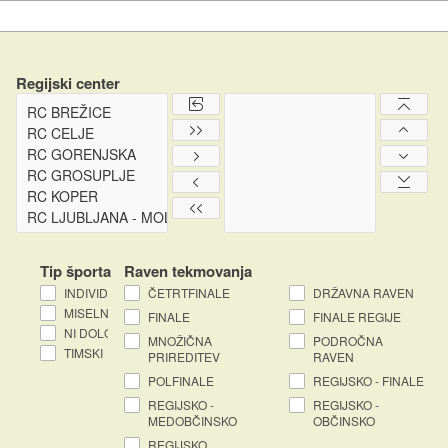
Regijski center
Tip športa
Raven tekmovanja
INDIVIDUALNI
ČETRTFINALE
DRŽAVNA RAVEN
MISELNI
FINALE
FINALE REGIJE
NI DOLOČEN
MNOŽIČNA
PODROČNA
TIMSKI
PRIREDITEV
RAVEN
POLFINALE
REGIJSKO - FINALE
REGIJSKO -
REGIJSKO -
MEDOBČINSKO
OBČINSKO
REGIJSKO