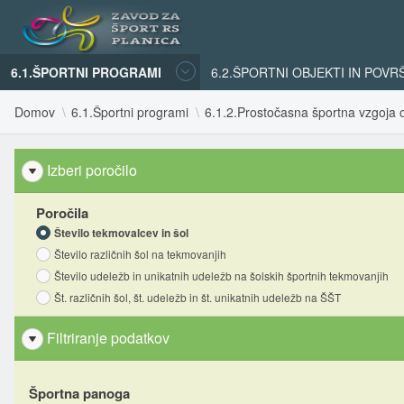
6.1.ŠPORTNI PROGRAMI
6.2.ŠPORTNI OBJEKTI IN POVR
Domov
6.1.Športni programi
6.1.2.Prostočasna športna vzgoja o
Izberi poročilo
Poročila
Število tekmovalcev in šol
Število različnih šol na tekmovanjih
Število udeležb in unikatnih udeležb na šolskih športnih tekmovanjih
Št. različnih šol, št. udeležb in št. unikatnih udeležb na ŠŠT
Filtriranje podatkov
Športna panoga