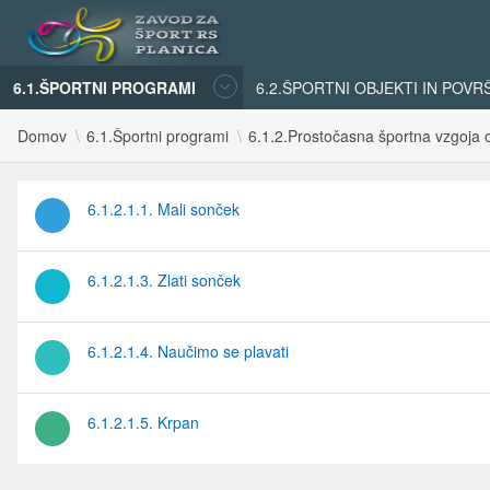
6.1.ŠPORTNI PROGRAMI
6.2.ŠPORTNI OBJEKTI IN POVR
Domov
6.1.Športni programi
6.1.2.Prostočasna športna vzgoja o
6.1.2.1.1. Mali sonček
6.1.2.1.3. Zlati sonček
6.1.2.1.4. Naučimo se plavati
6.1.2.1.5. Krpan