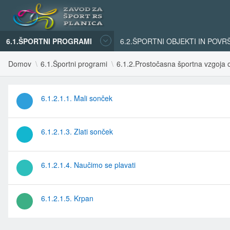
6.1.ŠPORTNI PROGRAMI
6.2.ŠPORTNI OBJEKTI IN POVR
Domov
6.1.Športni programi
6.1.2.Prostočasna športna vzgoja o
6.1.2.1.1. Mali sonček
6.1.2.1.3. Zlati sonček
6.1.2.1.4. Naučimo se plavati
6.1.2.1.5. Krpan