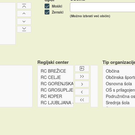
Moški
Ženski
(Možno izbrati več občin)
Regijski center
Tip organizacij