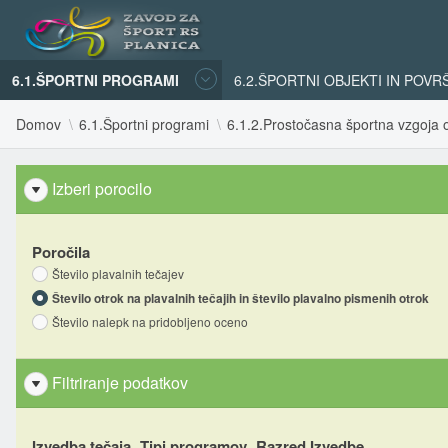
6.1.ŠPORTNI PROGRAMI
6.2.ŠPORTNI OBJEKTI IN POVR
Domov
6.1.Športni programi
6.1.2.Prostočasna športna vzgoja o
Izberi porocilo
Poročila
Število plavalnih tečajev
Število otrok na plavalnih tečajih in število plavalno pismenih otrok
Število nalepk na pridobljeno oceno
Filtriranje podatkov
Izvedba tečaja
Tipi programov
Razred Izvedbe