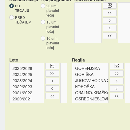
PO
20 urni
TEČAJU
plavalni
tečaj
PRED
TEČAJEM
15 urni
plavalni
tečaj
10 urni
plavalni
tečaj
Leto
Regija