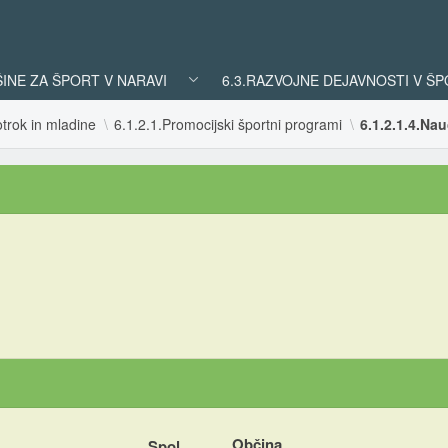
ŠINE ZA ŠPORT V NARAVI
6.3.RAZVOJNE DEJAVNOSTI V Š
trok in mladine
6.1.2.1.Promocijski športni programi
6.1.2.1.4.Na
Občina
Spol