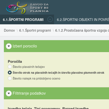
6.1.ŠPORTNI PROGRAMI
6.2.ŠPORTNI OBJEKTI IN POVR
Domov
6.1.Športni programi
6.1.2.Prostočasna športna vzgoja o
Izberi porocilo
Poročila
Število plavalnih tečajev
Število otrok na plavalnih tečajih in število plavalno pismenih otrok
Število nalepk na pridobljeno oceno
Filtriranje podatkov
Izvedba tečaja
Tipi programov
Razred Izvedbe