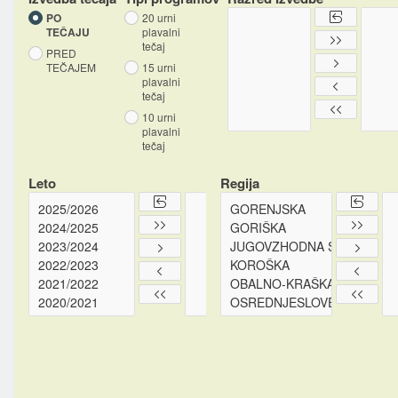
PO
20 urni
TEČAJU
plavalni
tečaj
PRED
TEČAJEM
15 urni
plavalni
tečaj
10 urni
plavalni
tečaj
Leto
Regija