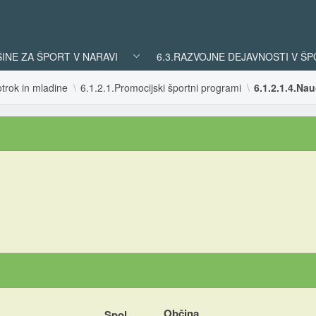
ŠINE ZA ŠPORT V NARAVI
6.3.RAZVOJNE DEJAVNOSTI V Š
trok in mladine
6.1.2.1.Promocijski športni programi
6.1.2.1.4.Na
Občina
Spol