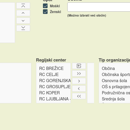
Moški
Ženski
(Možno izbrati več občin)
Regijski center
Tip organizacij