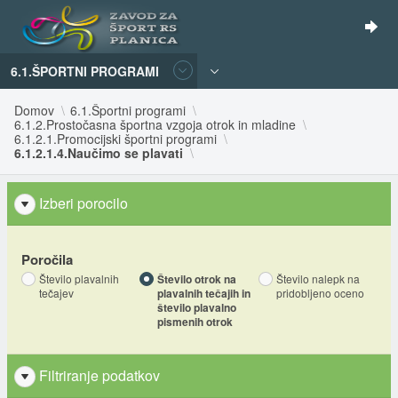
6.1.ŠPORTNI PROGRAMI
Domov
6.1.Športni programi
6.1.2.Prostočasna športna vzgoja otrok in mladine
6.1.2.1.Promocijski športni programi
6.1.2.1.4.Naučimo se plavati
Izberi porocilo
Poročila
Število plavalnih
Število otrok na
Število nalepk na
tečajev
plavalnih tečajih in
pridobljeno oceno
število plavalno
pismenih otrok
Filtriranje podatkov