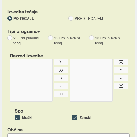
Izvedba tečaja
PO TEČAJU
PRED TEČAJEM
Tipi programov
20 urni plavalni
15 urni plavalni
10 urni plavalni
tečaj
tečaj
tečaj
Razred Izvedbe
Spol
Moški
Ženski
Občina