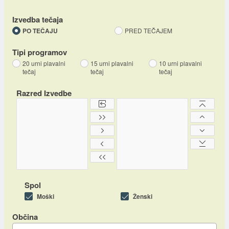
Izvedba tečaja
PO TEČAJU
PRED TEČAJEM
Tipi programov
20 urni plavalni
15 urni plavalni
10 urni plavalni
tečaj
tečaj
tečaj
Razred Izvedbe
Spol
Moški
Ženski
Občina