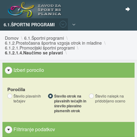
6.1.ŠPORTNI PROGRAMI
Domov
6.1.Športni programi
6.1.2.Prostočasna športna vzgoja otrok in mladine
6.1.2.1.Promocijski športni programi
6.1.2.1.4.Naučimo se plavati
Izberi porocilo
Poročila
Število plavalnih
Število otrok na
Število nalepk na
tečajev
plavalnih tečajih in
pridobljeno oceno
število plavalno
pismenih otrok
Filtriranje podatkov