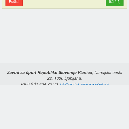
Počisti
Išči
Zavod za šport Republike Slovenije Planica
, Dunajska cesta
22, 1000 Ljubljana,
+386 (0)1 434 23 90,
,
info@sport.si
www.zsrs-planica.si
Domov
Copyright © 2026 Zavod za šport Republike Slovenije Planica