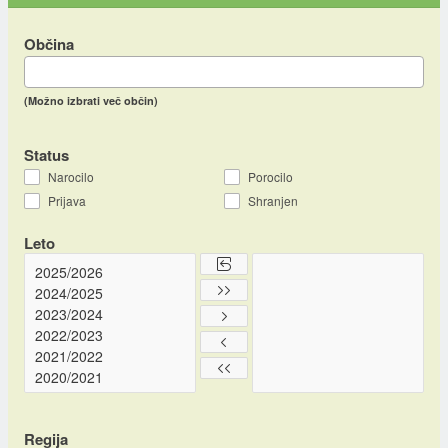
Občina
(Možno izbrati več občin)
Status
Narocilo
Porocilo
Prijava
Shranjen
Leto
Regija