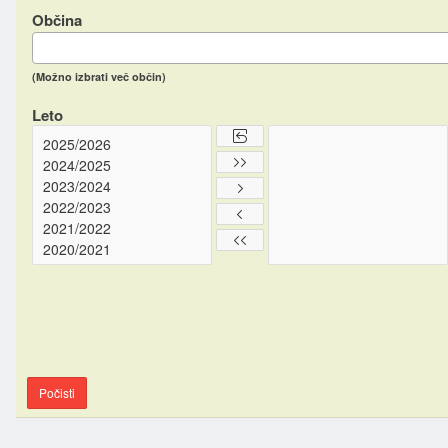
Občina
(Možno izbrati več občin)
Leto
Počisti