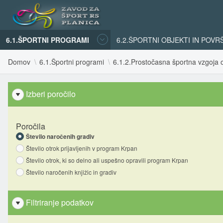
6.1.ŠPORTNI PROGRAMI
6.2.ŠPORTNI OBJEKTI IN POVR
Domov
6.1.Športni programi
6.1.2.Prostočasna športna vzgoja o
Izberi poročilo
Poročila
Število naročenih gradiv
Število otrok prijavljenih v program Krpan
Število otrok, ki so delno ali uspešno opravili program Krpan
Število naročenih knjižic in gradiv
Filtriranje podatkov