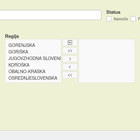
Status
Narocilo
P
Regija