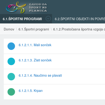
6.1.ŠPORTNI PROGRAMI
6.2.ŠPORTNI OBJEKTI IN POVR
Domov
6.1.Športni programi
6.1.2.Prostočasna športna vzgoja o
6.1.2.1.1. Mali sonček
6.1.2.1.3. Zlati sonček
6.1.2.1.4. Naučimo se plavati
6.1.2.1.5. Krpan