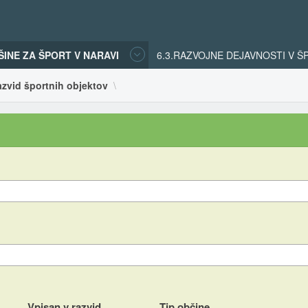
ŠINE ZA ŠPORT V NARAVI
6.3.RAZVOJNE DEJAVNOSTI V 
azvid športnih objektov
Vpisan v razvid
Tip občine