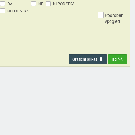
DA
NE
NI PODATKA
NI PODATKA
Podroben
vpogled
Grafični prikaz
Išči