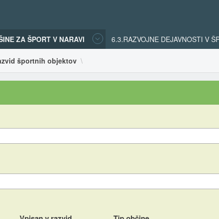
ŠINE ZA ŠPORT V NARAVI
6.3.RAZVOJNE DEJAVNOSTI V 
azvid športnih objektov
Vpisan v razvid
Tip občine