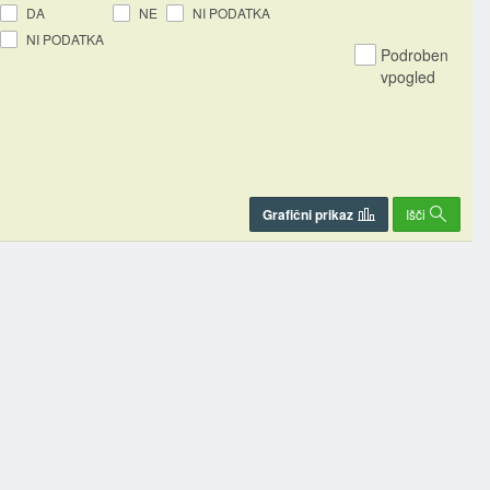
DA
NE
NI PODATKA
NI PODATKA
Podroben
vpogled
Grafični prikaz
Išči