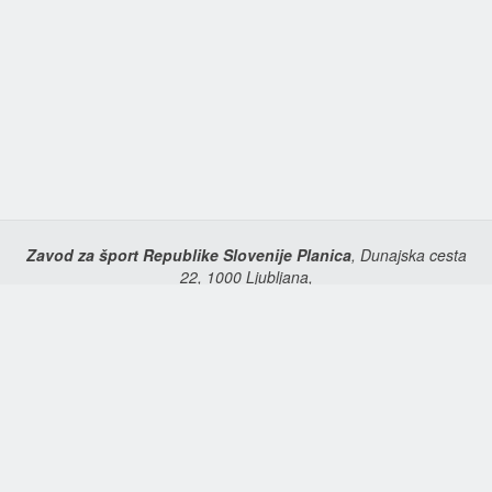
Zavod za šport Republike Slovenije Planica
, Dunajska cesta
22, 1000 Ljubljana,
+386 (0)1 434 23 90,
,
info@sport.si
www.zsrs-planica.si
Domov
Copyright © 2026 Zavod za šport Republike Slovenije Planica