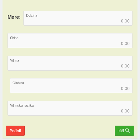
Dolžina
Mere:
Širina
Višina
Globina
Višinska razlika
Počisti
Išči