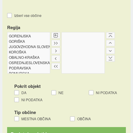
Izberi vse občine
Regija
Pokrit objekt
DA
NE
NI PODATKA
NI PODATKA
Tip občine
MESTNA OBČINA
OBČINA