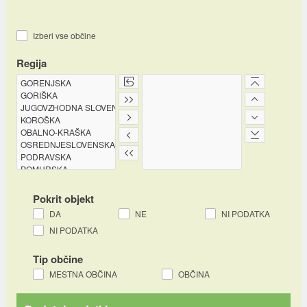
Izberi vse občine
Regija
Pokrit objekt
DA
NE
NI PODATKA
NI PODATKA
Tip občine
MESTNA OBČINA
OBČINA