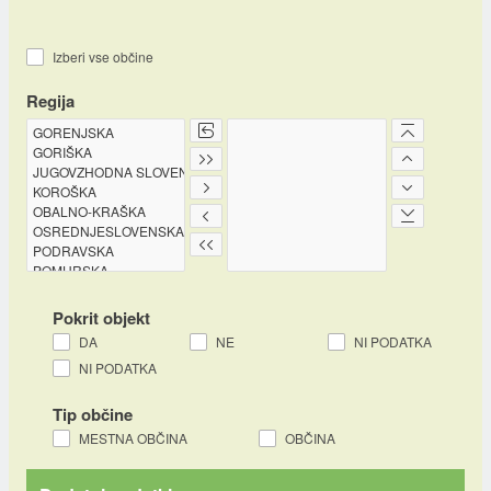
Izberi vse občine
Regija
Pokrit objekt
DA
NE
NI PODATKA
NI PODATKA
Tip občine
MESTNA OBČINA
OBČINA