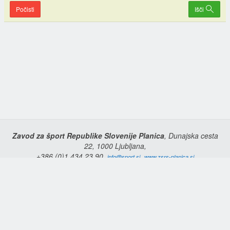
Počisti
Išči
Zavod za šport Republike Slovenije Planica
, Dunajska cesta
22, 1000 Ljubljana,
+386 (0)1 434 23 90,
,
info@sport.si
www.zsrs-planica.si
Domov
Copyright © 2026 Zavod za šport Republike Slovenije Planica