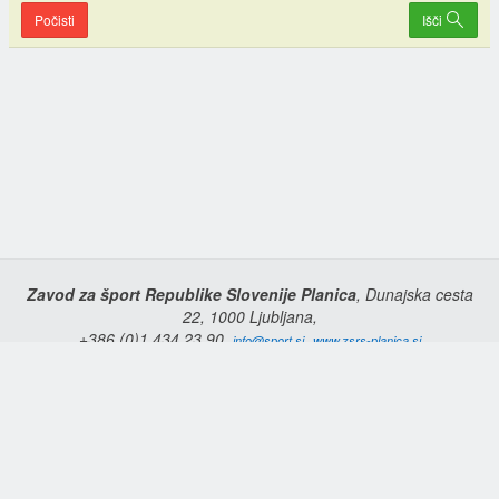
Počisti
Išči
Zavod za šport Republike Slovenije Planica
, Dunajska cesta
22, 1000 Ljubljana,
+386 (0)1 434 23 90,
,
info@sport.si
www.zsrs-planica.si
Domov
Copyright © 2026 Zavod za šport Republike Slovenije Planica