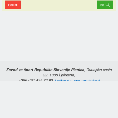
Počisti
Išči
Zavod za šport Republike Slovenije Planica
, Dunajska cesta
22, 1000 Ljubljana,
+386 (0)1 434 23 90,
,
info@sport.si
www.zsrs-planica.si
Domov
Copyright © 2026 Zavod za šport Republike Slovenije Planica