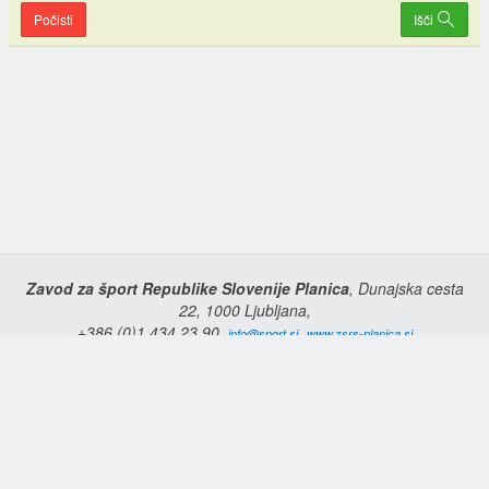
Počisti
Išči
Zavod za šport Republike Slovenije Planica
, Dunajska cesta
22, 1000 Ljubljana,
+386 (0)1 434 23 90,
,
info@sport.si
www.zsrs-planica.si
Domov
Copyright © 2026 Zavod za šport Republike Slovenije Planica