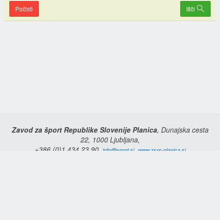
Počisti
Išči
Zavod za šport Republike Slovenije Planica
, Dunajska cesta
22, 1000 Ljubljana,
+386 (0)1 434 23 90,
,
info@sport.si
www.zsrs-planica.si
Domov
Copyright © 2026 Zavod za šport Republike Slovenije Planica