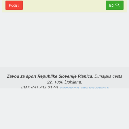
Počisti
Išči
Zavod za šport Republike Slovenije Planica
, Dunajska cesta
22, 1000 Ljubljana,
+386 (0)1 434 23 90,
,
info@sport.si
www.zsrs-planica.si
Domov
Copyright © 2026 Zavod za šport Republike Slovenije Planica