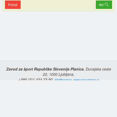
Počisti
Išči
Zavod za šport Republike Slovenije Planica
, Dunajska cesta
22, 1000 Ljubljana,
+386 (0)1 434 23 90,
,
info@sport.si
www.zsrs-planica.si
Domov
Copyright © 2026 Zavod za šport Republike Slovenije Planica