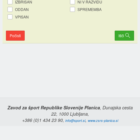
IZBRISAN
NI V RAZVIDU
ODDAN
SPREMEMBA
VPISAN
Počisti
Išči
Zavod za šport Republike Slovenije Planica
, Dunajska cesta
22, 1000 Ljubljana,
+386 (0)1 434 23 90,
,
info@sport.si
www.zsrs-planica.si
Domov