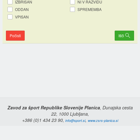
IZBRISAN
NI V RAZVIDU
ODDAN
SPREMEMBA
VPISAN
Počisti
Išči
Zavod za šport Republike Slovenije Planica
, Dunajska cesta
22, 1000 Ljubljana,
+386 (0)1 434 23 90,
,
info@sport.si
www.zsrs-planica.si
Domov