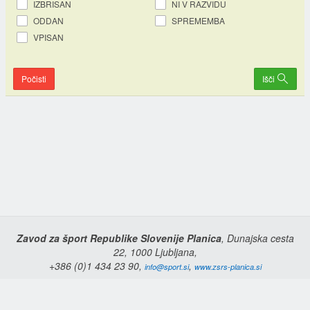
IZBRISAN
NI V RAZVIDU
ODDAN
SPREMEMBA
VPISAN
Počisti
Išči
Zavod za šport Republike Slovenije Planica
, Dunajska cesta
22, 1000 Ljubljana,
+386 (0)1 434 23 90,
,
info@sport.si
www.zsrs-planica.si
Domov