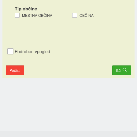
Tip občine
MESTNA OBČINA
OBČINA
Podroben vpogled
Počisti
Išči