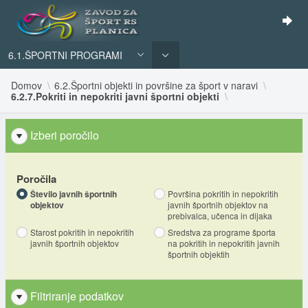
6.1.ŠPORTNI PROGRAMI
Domov
6.2.Športni objekti in površine za šport v naravi
6.2.7.Pokriti in nepokriti javni športni objekti
Izberi poročilo
Poročila
Število javnih športnih
Površina pokritih in nepokritih
objektov
javnih športnih objektov na
prebivalca, učenca in dijaka
Starost pokritih in nepokritih
Sredstva za programe športa
javnih športnih objektov
na pokritih in nepokritih javnih
športnih objektih
Filtriranje podatkov