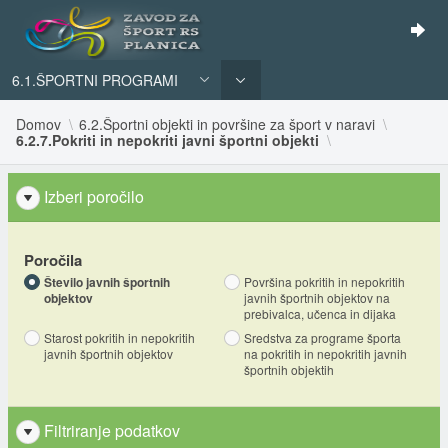
6.1.ŠPORTNI PROGRAMI
Domov
6.2.Športni objekti in površine za šport v naravi
6.2.7.Pokriti in nepokriti javni športni objekti
Izberi poročilo
Poročila
Število javnih športnih
Površina pokritih in nepokritih
objektov
javnih športnih objektov na
prebivalca, učenca in dijaka
Starost pokritih in nepokritih
Sredstva za programe športa
javnih športnih objektov
na pokritih in nepokritih javnih
športnih objektih
Filtriranje podatkov