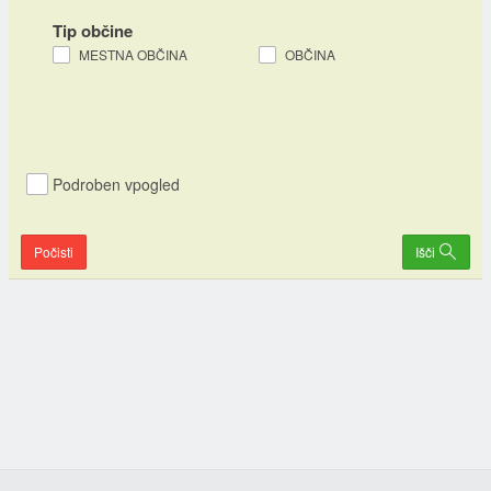
Tip občine
MESTNA OBČINA
OBČINA
Podroben vpogled
Počisti
Išči