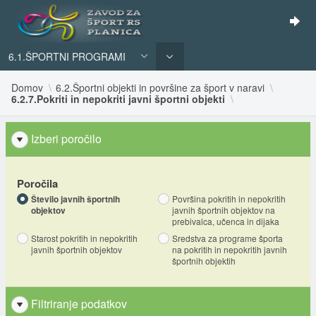
6.1.ŠPORTNI PROGRAMI
Domov
6.2.Športni objekti in površine za šport v naravi
6.2.7.Pokriti in nepokriti javni športni objekti
Izberi poročilo
Poročila
Število javnih športnih
Površina pokritih in nepokritih
objektov
javnih športnih objektov na
prebivalca, učenca in dijaka
Starost pokritih in nepokritih
Sredstva za programe športa
javnih športnih objektov
na pokritih in nepokritih javnih
športnih objektih
Filtriranje podatkov