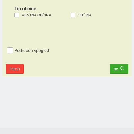
Tip občine
MESTNA OBČINA
OBČINA
Podroben vpogled
Počisti
Išči