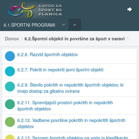
6.1.ŠPORTNI PROGRAMI
Domov
6.2.Športni objekti in površine za šport v naravi
6.2.6. Razvid športnih objektov
6.2.7. Pokriti in nepokriti javni športni objekti
6.2.9. Število pokritih in nepokritih športnih objektov, ki
imajo dostop za gibalno ovirane
6.2.11. Spremljajoči prostori pokritih in nepokritih
športnih objektov
6.2.12. Vadbene površine pokritih in nepokritih športnih
objektov
6.2.13. Seznam športnih objektov na vrsto in klasifikacijo