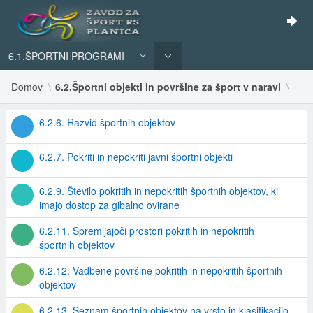
6.1.ŠPORTNI PROGRAMI
Domov
6.2.Športni objekti in površine za šport v naravi
6.2.6. Razvid športnih objektov
6.2.7. Pokriti in nepokriti javni športni objekti
6.2.9. Število pokritih in nepokritih športnih objektov, ki
imajo dostop za gibalno ovirane
6.2.11. Spremljajoči prostori pokritih in nepokritih
športnih objektov
6.2.12. Vadbene površine pokritih in nepokritih športnih
objektov
6.2.13. Seznam športnih objektov na vrsto in klasifikacijo