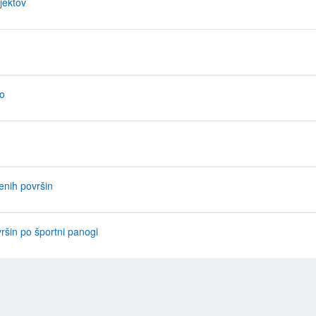
jektov
go
enih površin
ršin po športni panogi