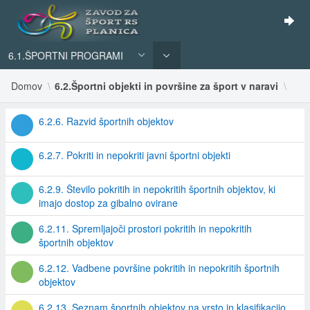
6.1.ŠPORTNI PROGRAMI
Domov
6.2.Športni objekti in površine za šport v naravi
6.2.6. Razvid športnih objektov
6.2.7. Pokriti in nepokriti javni športni objekti
6.2.9. Število pokritih in nepokritih športnih objektov, ki
imajo dostop za gibalno ovirane
6.2.11. Spremljajoči prostori pokritih in nepokritih
športnih objektov
6.2.12. Vadbene površine pokritih in nepokritih športnih
objektov
6.2.13. Seznam športnih objektov na vrsto in klasifikacijo