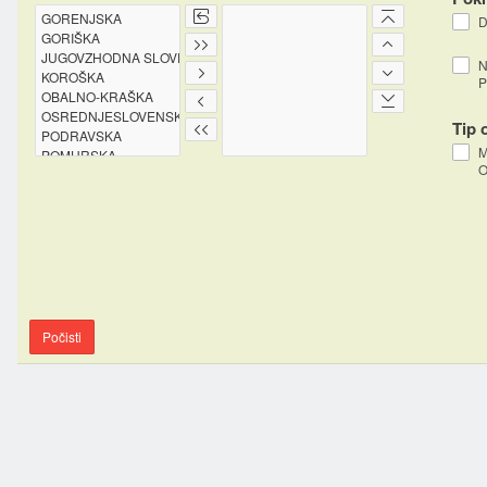
N
P
Tip 
O
Počisti