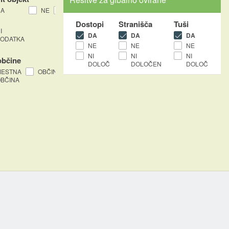
DA
NE
NI
PODATKA
Dostopi
Stranišča
Tuši
I
DA
DA
DA
ODATKA
NE
NE
NE
NI
NI
NI
občine
DOLOČEN
DOLOČEN
DOLOČEN
MESTNA
OBČINA
BČINA