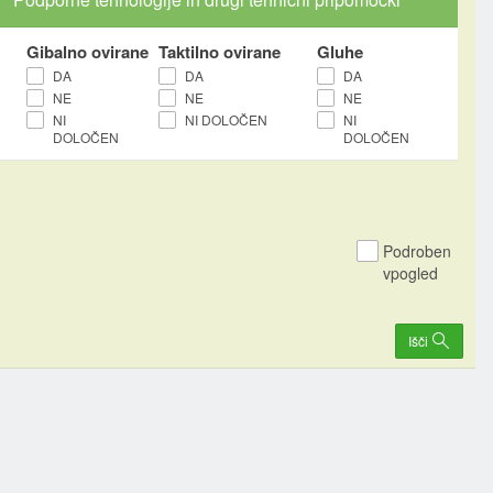
Gibalno ovirane
Taktilno ovirane
Gluhe
DA
DA
DA
NE
NE
NE
NI
NI DOLOČEN
NI
DOLOČEN
DOLOČEN
Podroben
vpogled
Išči