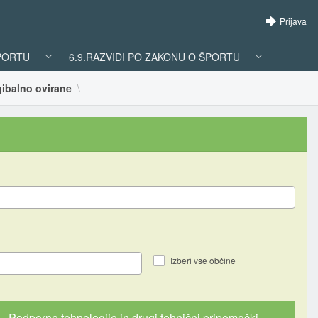
Prijava
ŠPORTU
6.9.RAZVIDI PO ZAKONU O ŠPORTU
 gibalno ovirane
Izberi vse občine
Podporne tehnologije in drugi tehnični pripomočki