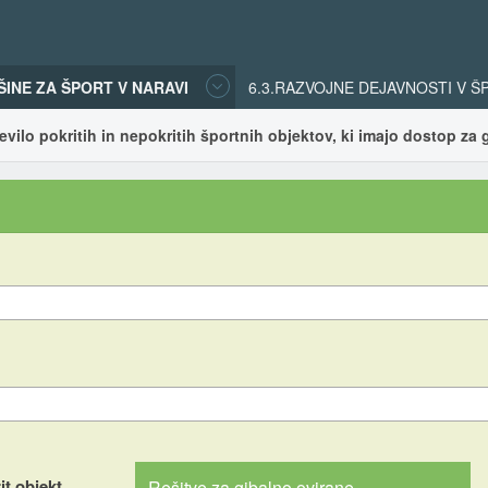
ŠINE ZA ŠPORT V NARAVI
6.3.RAZVOJNE DEJAVNOSTI V 
tevilo pokritih in nepokritih športnih objektov, ki imajo dostop za
it objekt
Rešitve za gibalno ovirane