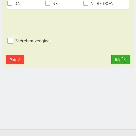
DA
NE
NI DOLOČEN
Podroben vpogled
Počisti
Išči