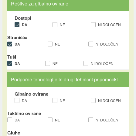
Rešitve za gibalno ovirane
Dostopi
DA
NE
NI DOLOČEN
Stranišča
DA
NE
NI DOLOČEN
Tuši
DA
NE
NI DOLOČEN
Podporne tehnologije in drugi tehnični pripomočki
Gibalno ovirane
DA
NE
NI DOLOČEN
Taktilno ovirane
DA
NE
NI DOLOČEN
Gluhe